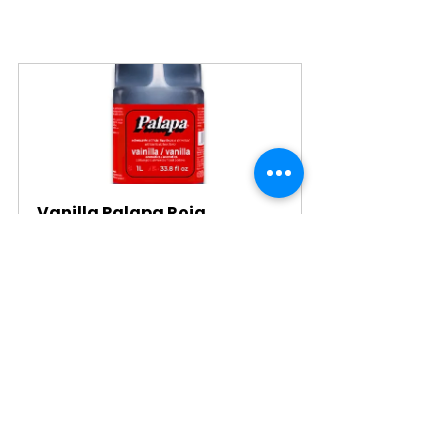
Vanilla Palapa Roja
From
$4.86
Comprar ahora
11. Deiman Vainilla sin 
color
Ideal para aplicaciones que no 
requieren color. Su sabor se define 
como vainilla dulce y puede usarse 