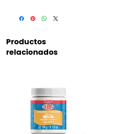
cítrico y benzoato de sodio como
KOSHER, VEGANO, SIN GLUTEN
conservante.
Productos
relacionados