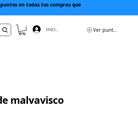
a puntos en todas tus compras que
Iniciar sesión
Ver puntos
de malvavisco