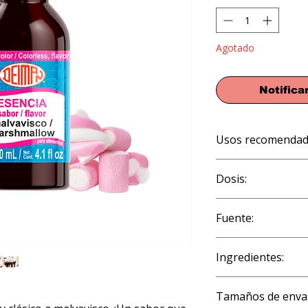
Agotado
Notificar
Usos recomendad
Gelatina, jaleas y nat
Dosis:
congelados: helados,
granizados, jarabes 
1% (10 ml por kg o 
malteadas; bebidas, 
Fuente:
Artificial
Ingredientes:
Propilenglicol, alcoh
Tamaños de envas
artificiales.