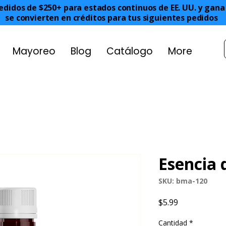
edidos de $250+ para estados continuos de EE. UU. y gan
se convierten en créditos para tus siguientes pedidos
Mayoreo
Blog
Catálogo
More
Esencia 
SKU: bma-120
Precio
$5.99
Cantidad
*