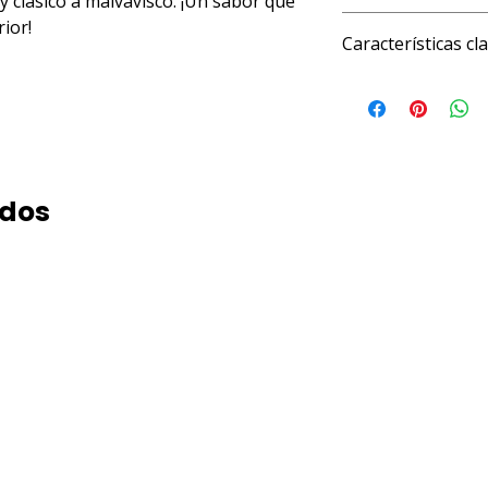
y clásico a malvavisco. ¡Un sabor que
4 fl oz (120 ml)
ior!
Características cla
KOSHER
ados