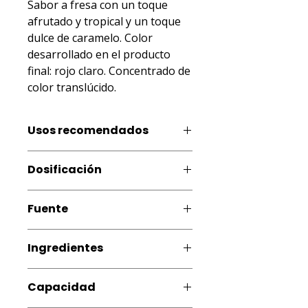
Sabor a fresa con un toque 
afrutado y tropical y un toque 
dulce de caramelo. Color 
desarrollado en el producto 
final: rojo claro. Concentrado de 
color translúcido.
Usos recomendados
Productos fríos y congelados
Dosificación
(helados, paletas, polos, granizados
y jarabes para conos de hielo,
0,3 - 0,6% (3 - 6 mL por kg o L de
batidos, licuados), bebidas,
Fuente
producto terminado).
productos lácteos, pastelería,
repostería a baja temperatura como
Artificial
cupcakes, glaseados.
Ingredientes
Agua, propilenglicol, alcohol etílico,
Capacidad
sabores artificiales, colorante
artificial (FD&C Rojo No. 40 Allura CI