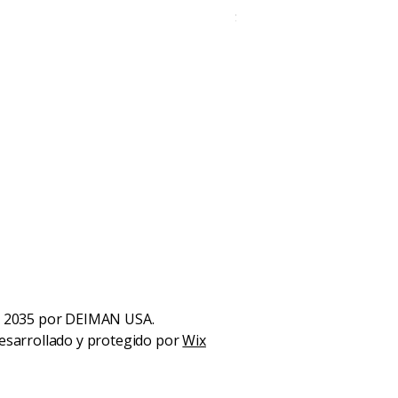
Precio
$28.99
 2035 por DEIMAN USA.
esarrollado y protegido por
Wix