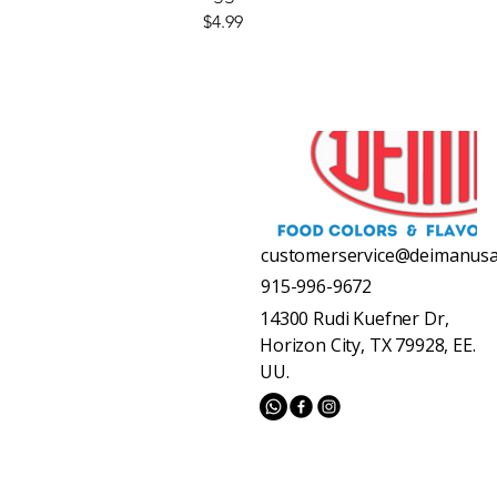
Precio
$4.99
customerservice@deimanus
915-996-9672
14300 Rudi Kuefner Dr,
Horizon City, TX 79928, EE.
UU.