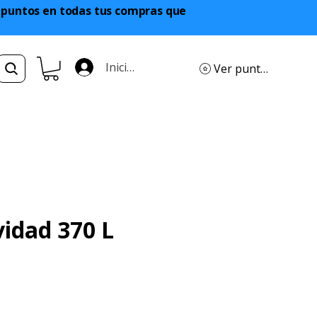
a puntos en todas tus compras que
Iniciar sesión
Ver puntos
idad 370 L