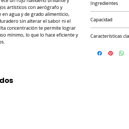
ece un rojo navideño brillante y 
Ingredientes
os artísticos con aerógrafo y 
 en agua y de grado alimenticio, 
Agua, propilenglicol,
Capacidad
No. 40 Allura CI 160
uradero sin alterar el sabor ni el 
Azul No. 1 Brillante 
lta concentración te permite lograr 
1 onza líquida
(Carmín), citrato de 
o mínimo, lo que lo hace eficiente y 
Características cl
sodio y sorbato de 
os.
COMESTIBLE SEGÚN
ados