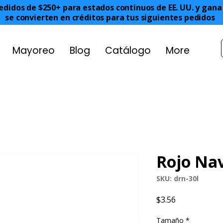
edidos de $250+ para estados continuos de EE. UU. y gan
se convierten en créditos para tus siguientes pedidos
Mayoreo
Blog
Catálogo
More
Rojo Nav
SKU: drn-30l
Precio
$3.56
Tamaño
*