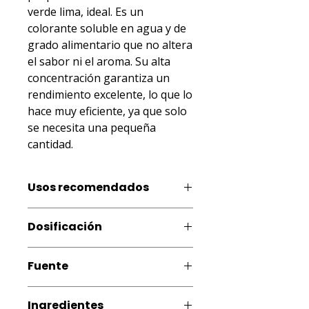
verde lima, ideal. Es un 
colorante soluble en agua y de 
grado alimentario que no altera 
el sabor ni el aroma. Su alta 
concentración garantiza un 
rendimiento excelente, lo que lo 
hace muy eficiente, ya que solo 
se necesita una pequeña 
cantidad.
Usos recomendados
Productos de gelatina, productos
Dosificación
fríos y congelados (helados, paletas,
polos, granizados y siropes para
0,05% (0,5 mL por kg o L de
conos, smoothies, batidos), bebidas,
Fuente
producto terminado)
lácteos, pastelería, panadería,
confitería, artesanías y artes.
Artificial
Ingredientes