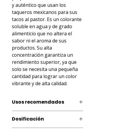
y auténtico que usan los 
taqueros mexicanos para sus 
tacos al pastor. Es un colorante 
soluble en agua y de grado 
alimenticio que no altera el 
sabor ni el aroma de sus 
productos. Su alta 
concentración garantiza un 
rendimiento superior, ya que 
solo se necesita una pequeña 
cantidad para lograr un color 
vibrante y de alta calidad.
Usos recomendados
Productos de gelatina, productos
Dosificación
fríos y congelados (helados, paletas,
polos, granizados y siropes para
0,025% (0,25 g por kg o L de
conos de hielo, smoothies, batidos),