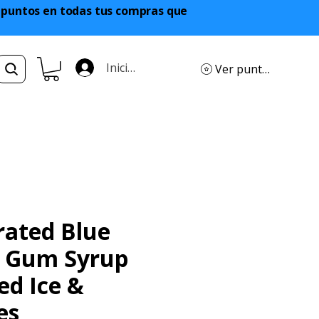
a puntos en todas tus compras que
Iniciar sesión
Ver puntos
rated Blue
 Gum Syrup
ed Ice &
es