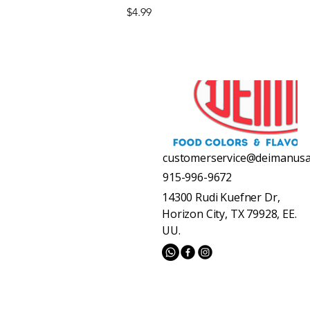
Precio
$4.99
customerservice@deimanus
915-996-9672
14300 Rudi Kuefner Dr,
Horizon City, TX 79928, EE.
UU.