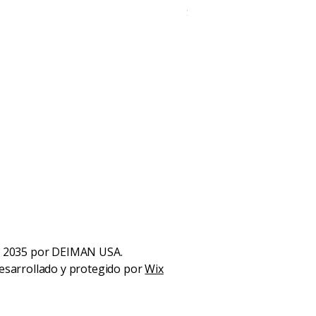
Precio
$28.99
 2035 por DEIMAN USA.
esarrollado y protegido por
Wix