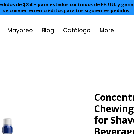
edidos de $250+ para estados continuos de EE. UU. y gan
se convierten en créditos para tus siguientes pedidos
Mayoreo
Blog
Catálogo
More
Concent
Chewing
for Shav
Beverag