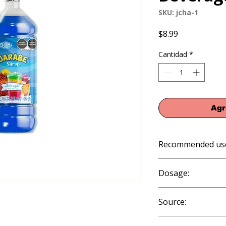
SKU: jcha-1
Precio
$8.99
Cantidad
*
Agr
Recommended us
Cold and Frozen Fo
Dosage:
To taste.
Source:
Artificial